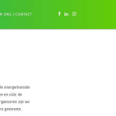
R ONS
|
CONTACT
de energietransitie
en en vóór de
rganiseren zijn we
nze gemeente.