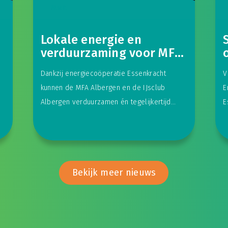
N.v.t.
Lokale energie en
verduurzaming voor MFA
Albergen en IJsclub
Dankzij energiecoöperatie Essenkracht
V
Albergen
kunnen de MFA Albergen en de IJsclub
E
Albergen verduurzamen én tegelijkertijd
E
extra inkomsten genereren voor de lokale
v
verenigingen. Zowel het
Bekijk meer nieuws