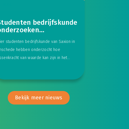
N.v.t.
Studenten bedrijfskunde
onderzoeken
dorpsgerichte aanpak
ier studenten bedrijfskunde van Saxion in
van Essenkracht
nschede hebben onderzocht hoe
ssenkracht van waarde kan zijn in het
erduurzamen van een dorp in de
Bekijk meer nieuws