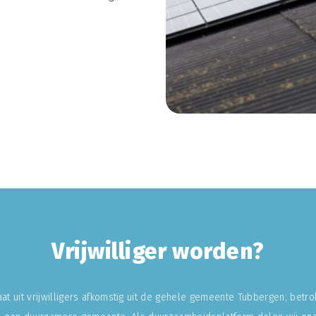
Vrijwilliger worden?
at uit vrijwilligers afkomstig uit de gehele gemeente Tubbergen; betr