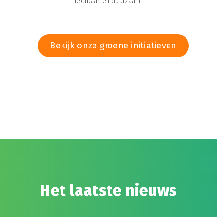
leefbaar én duurzaam!
Bekijk onze groene initiatieven
Het laatste nieuws