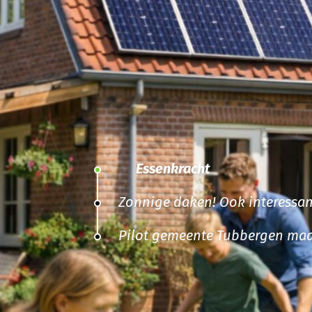
Essenkracht
Zonnige daken! Ook interessan
Pilot gemeente Tubbergen maa
afval