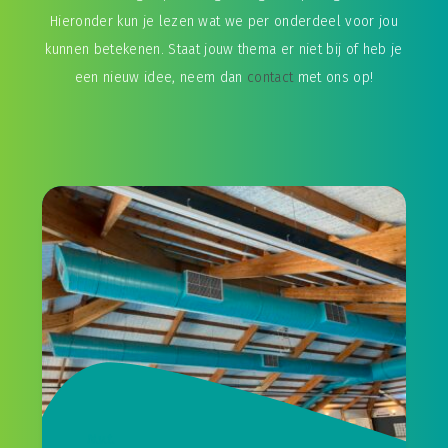
Hieronder kun je lezen wat we per onderdeel voor jou
kunnen betekenen. Staat jouw thema er niet bij of heb je
een nieuw idee, neem dan
contact
met ons op!
N.v.t.