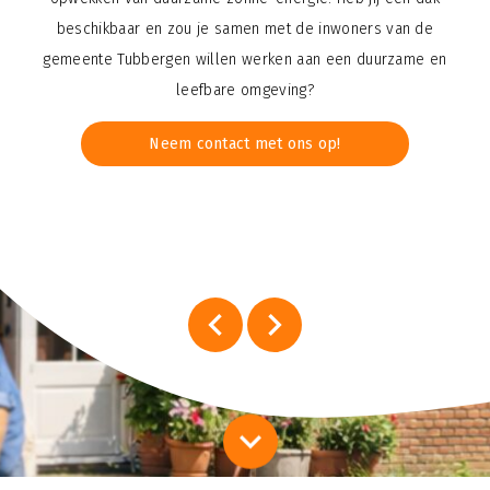
beschikbaar en zou je samen met de inwoners van de
gemeente Tubbergen willen werken aan een duurzame en
leefbare omgeving?
Neem contact met ons op!
keyboard_arrow_left
keyboard_arrow_right
keyboard_arrow_down