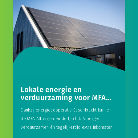
N.v.t.
Lokale energie en
verduurzaming voor MFA
Albergen en IJsclub
Dankzij energiecoöperatie Essenkracht kunnen
Albergen
de MFA Albergen en de IJsclub Albergen
verduurzamen én tegelijkertijd extra inkomsten
genereren voor de lokale verenigingen. Zowel